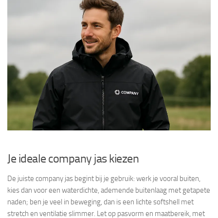
Je ideale company jas kiezen
De juiste company jas begint bij je gebruik: werk je vooral buiten,
kies dan voor een waterdichte, ademende buitenlaag met getapete
naden; ben je veel in beweging, dan is een lichte softshell met
stretch en ventilatie slimmer. Let op pasvorm en maatbereik, met