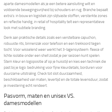
aparte damesmodellen als je een betere aansluiting wilt en
voldoende bewegingsvrijheid bij schouders en rug. Branche bepaalt
extra’s: in bouw en logistiek zijn slijtvaste stoffen, versterkte zones
en reflectie handig, in retail of hospitality telt een representatieve
look met subtiele branding.
Denk aan praktische details zoals een verstelbare capuchon,
robuuste rits, binnenzak voor telefoon en een trekkoord tegen
tocht. Voor wisselend weer werkt het 3-lagensysteem: fleece of
lichte isolatie onder een shell zodat je per seizoen kunt spelen.
Stem kleur en logopositie af op je huisstijl en kies een techniek die
past bij je logo: bedrukking voor fijne kleurdetails, borduren voor
duurzame uitstraling. Check tot slot duurzaamheid,
beschikbaarheid van maten, levertijd en de totale levensduur, zodat
je investering echt rendeert.
Pasvorm, maten en unisex VS.
damesmodellen