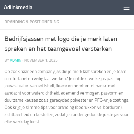
Adlinkmedia
Skip to content
BRANDING & POSITIONERING
Bedrijfsjassen met logo die je merk laten
spreken en het teamgevoel versterken
BY
ADMIN
·
NOVEMBER 1, 2025
Op zoek naar een company jas die je merk laat spreken én je team
comfortabel en veilig laat werken? Je ontdekt welke jas past bij
jouw situatie-van softshell, fleece en bomber tot parka-met
aandacht voor waterdichtheid, ademend vermogen, pasvorm en
duurzame keuzes zoals gerecycled polyester en PFC-vrije coatings.
Ook krijg je slimme tips voor branding (bedrukken vs. borduren),
zichtbaarheid en bestellen, zodat je zonder gedoe de juiste jas voor
elke werkdag kiest.