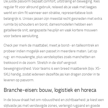
De juiste pasvorm bepaalt comfort, uitstraling en beweging. Kies
regular fit voor allround gebruik, relaxed als je vaak met laagjes
werkt en slim fit wanneer een strakke, representatieve look
belangrijk is. Unisex jassen zijn meestal recht gesneden met extra
ruimte bij schouders en borst; damesmodellen hebben een
getailleerde snit, aangepaste heuplijn en vaak kortere mouwen
voor betere aansluiting.
Check per merk de maattabel, meet je borst- en tailleomtrek en
probeer indien mogelijk een passet in meerdere maten. Let op
rug- en mouwlengte, plus verstelopties zoals manchetten en
trekkoord in de zoom. Stretch in de stof vergroot
bewegingsvrijheid. Voor teams is een breed maatbereik (bijv. XS-
5XL) handig, zodat iedereen dezelfde jas kan dragen zonder in te
leveren op pasvorm.
Branche-eisen: bouw, logistiek en horeca
In de bouw draait het om robuustheid en zichtbaarheid: je kiest een
slijtvaste jas met verstevigde zones, verlengd rugpand en goede