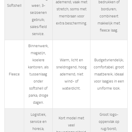
ademend; vaak met
bedrukken of
Softshell
weer; 3-
stretch; soms met
borduren;
seizoenen
membraan voor
combineert
gebruik;
extra bescherming.
makkelijk met
sales/field
fleece laag.
service.
Binnenwerk,
magazijn,
koelere
Warm, licht en
Budgetvriendelijk;
kantoren; als
sneldrogend; hoog
comfortabel; groot
Fleece
tussenlaag
ademend; niet
maatbereik; ideaal
onder
wind- of
voor laagjes in een
softshell of
waterdicht.
uniforme look.
parka; droge
dagen.
Logistiek,
Groot logo-
Kort model met
service en
oppervlak op
veel
horeca;
rug/borst;