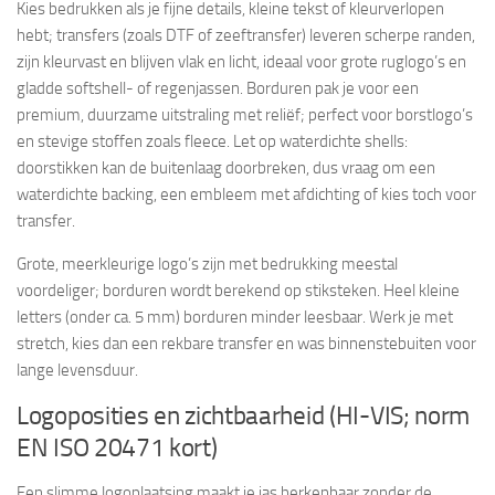
Kies bedrukken als je fijne details, kleine tekst of kleurverlopen
hebt; transfers (zoals DTF of zeeftransfer) leveren scherpe randen,
zijn kleurvast en blijven vlak en licht, ideaal voor grote ruglogo’s en
gladde softshell- of regenjassen. Borduren pak je voor een
premium, duurzame uitstraling met reliëf; perfect voor borstlogo’s
en stevige stoffen zoals fleece. Let op waterdichte shells:
doorstikken kan de buitenlaag doorbreken, dus vraag om een
waterdichte backing, een embleem met afdichting of kies toch voor
transfer.
Grote, meerkleurige logo’s zijn met bedrukking meestal
voordeliger; borduren wordt berekend op stiksteken. Heel kleine
letters (onder ca. 5 mm) borduren minder leesbaar. Werk je met
stretch, kies dan een rekbare transfer en was binnenstebuiten voor
lange levensduur.
Logoposities en zichtbaarheid (HI-VIS; norm
EN ISO 20471 kort)
Een slimme logoplaatsing maakt je jas herkenbaar zonder de