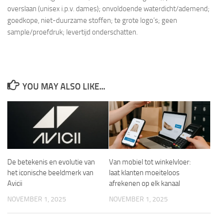
overslaan (unisex i.p.v. dames); onvoldoende waterdicht/ademend;
goedkope, niet-duurzame stoffen; te grote logo’s; geen
sample/proefdruk; levertijd onderschatten.
YOU MAY ALSO LIKE...
De betekenis en evolutie van
Van mobiel tot winkelvloer:
het iconische beeldmerk van
laat klanten moeiteloos
Avicii
afrekenen op elk kanaal
NOVEMBER 1, 2025
NOVEMBER 1, 2025