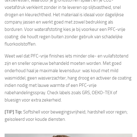
textielresten, waardoor je grondstoffen spaart en je CO2-
voetafdruk verkleint zonder in te leveren op slijtvastheid, snel
drogen en kleurechtheid. Het materiaal is ideaal voor dagelijkse
company jassen en werkt goed met zowel bedrukking als
borduren. Voor waterafstoting kies je bij voorkeur een PFC-vrije
coating: die houdt regen buiten zonder gebruik van schadelijke
fluorkoolstoffen.
Weet wel dat PFC-vrije finishes iets minder olie- en vuilafstotend
zijn en sneller opnieuw behandeld moeten worden. Met goed
onderhoud haal je maximale levensduur: was koud met mild
wasmiddel, geen wasverzachter, hang droog en activeer de coating
indien nodig met lauwe warmte of een PFC-vrije
nabehandelingsspray. Check labels zoals GRS, OEKO-TEX of
bluesign voor extra zekerheid.
[TIP] Tip:
Softshell voor bewegingsvrijheid; hardshell voor regen;
geïsoleerd voor koude diensten.