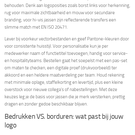
behouden. Denk aan logoposities zoals borst links voor herkenning,
rug voor maximale zichtbaarheid en mouw voor secundaire
branding; voor hi-vis jassen zijn reflecterende transfers een
slimme match met EN ISO 20471.
Lever bij voorkeur vectorbestanden en geef Pantone-kleuren door
voor consistente huisstijl. Voor personalisatie kun je per
medewerker naam of functietitel toevoegen, handig voor service-
en hospitalityteams. Bestellen gaat het soepelst met een pas-set
om maten te checken, een digitale proef (drukvoorbeeld) ter
akkoord en een heldere maatverdeling per team. Houd rekening
met minimale oplage, staffelkorting en levertijd, plus een kleine
overstock voor nieuwe collega’s of nabestellingen. Met deze
keuzes leg je de basis voor jassen die je merk versterken, prettig
dragen en zonder gedoe beschikbaar blijven.
Bedrukken VS. borduren: wat past bij jouw
logo