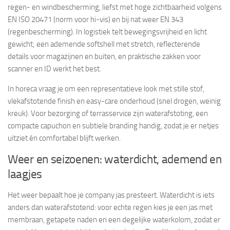
regen- en windbescherming, liefst met hoge zichtbaarheid volgens
EN ISO 20471 (norm voor hi-vis) en bij nat weer EN 343
(regenbescherming). In logistiek telt bewegingsvrijheid en licht
gewicht; een ademende softshell met stretch, reflecterende
details voor magazijnen en buiten, en praktische zakken voor
scanner en ID werkt het best.
In horeca vraag je om een representatieve look met stille stof,
vlekafstotende finish en easy-care onderhoud (snel drogen, weinig
kreuk). Voor bezorging of terrasservice zijn waterafstoting, een
compacte capuchon en subtiele branding handig, zodat je er netjes
uitziet én comfortabel blijft werken.
Weer en seizoenen: waterdicht, ademend en
laagjes
Het weer bepaalt hoe je company jas presteert. Waterdicht is iets
anders dan waterafstotend: voor echte regen kies je een jas met
membraan, getapete naden en een degelijke waterkolom, zodat er