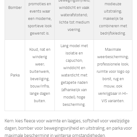
bewegingsvrijheid;
promoties en
modieuze
Bomber
winddicht en vaak
events waar
uitstraling;
waterafstotend;
een moderne,
makkelijk te
lichte tot medium
sportieve look
combineren met
voering.
gewenst is.
bedrijfskleding.
Lang model met
Koud, nat en
Maximale
isolatie en
winderig
weerbescherming;
capuchon;
weer;
professionele look;
winddicht en
buitenwerk,
ruimte voor logo op
Parka
waterdicht met
beveiliging,
borst, rug en
getapete naden
bouw/infra;
mouw; ook
(afhankelijk van
lange dagen
verkrijgbaar in HI-
model); hoge
buiten.
VIS varianten.
bescherming.
Kern: kies fleece voor warmte en laagjes, softshell voor veelzijdige
dagen, bomber voor bewegingsvrijheid en uitstraling, en parka voor
maximale bescherming in winterse omstandigheden.