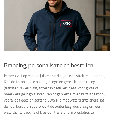
Branding, personalisatie en bestellen
Je merk valt op met de juiste branding en een strakke uitvoering.
Kies de techniek die past bij je logo en gebruik: bedrukking
(transfer) is kleurvast, scherp in detail en ideaal voor grote of
meerkleurige logo’s; borduren oogt premium en blijft lang mooi,
vooral op fleece en softshell. Werk je met waterdichte shells, let
dan op: borduren doorbreekt de buitenlaag, dus vraag om een
waterdichte backing of kies een transfer om prestaties te