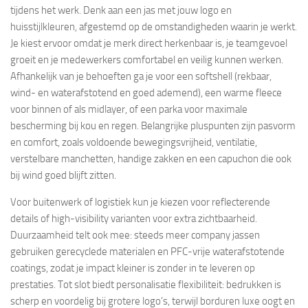
tijdens het werk. Denk aan een jas met jouw logo en
huisstijlkleuren, afgestemd op de omstandigheden waarin je werkt.
Je kiest ervoor omdat je merk direct herkenbaar is, je teamgevoel
groeit en je medewerkers comfortabel en veilig kunnen werken.
Afhankelijk van je behoeften ga je voor een softshell (rekbaar,
wind- en waterafstotend en goed ademend), een warme fleece
voor binnen of als midlayer, of een parka voor maximale
bescherming bij kou en regen. Belangrijke pluspunten zijn pasvorm
en comfort, zoals voldoende bewegingsvrijheid, ventilatie,
verstelbare manchetten, handige zakken en een capuchon die ook
bij wind goed blijft zitten.
Voor buitenwerk of logistiek kun je kiezen voor reflecterende
details of high-visibility varianten voor extra zichtbaarheid.
Duurzaamheid telt ook mee: steeds meer company jassen
gebruiken gerecyclede materialen en PFC-vrije waterafstotende
coatings, zodat je impact kleiner is zonder in te leveren op
prestaties. Tot slot biedt personalisatie flexibiliteit: bedrukken is
scherp en voordelig bij grotere logo’s, terwijl borduren luxe oogt en