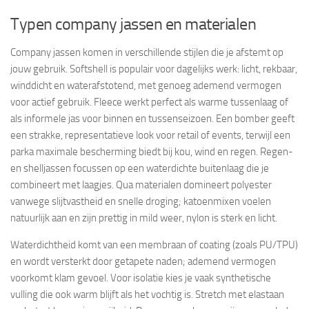
Typen company jassen en materialen
Company jassen komen in verschillende stijlen die je afstemt op
jouw gebruik. Softshell is populair voor dagelijks werk: licht, rekbaar,
winddicht en waterafstotend, met genoeg ademend vermogen
voor actief gebruik. Fleece werkt perfect als warme tussenlaag of
als informele jas voor binnen en tussenseizoen. Een bomber geeft
een strakke, representatieve look voor retail of events, terwijl een
parka maximale bescherming biedt bij kou, wind en regen. Regen-
en shelljassen focussen op een waterdichte buitenlaag die je
combineert met laagjes. Qua materialen domineert polyester
vanwege slijtvastheid en snelle droging; katoenmixen voelen
natuurlijk aan en zijn prettig in mild weer, nylon is sterk en licht.
Waterdichtheid komt van een membraan of coating (zoals PU/TPU)
en wordt versterkt door getapete naden; ademend vermogen
voorkomt klam gevoel. Voor isolatie kies je vaak synthetische
vulling die ook warm blijft als het vochtig is. Stretch met elastaan