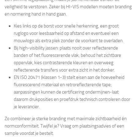
veiligheid te verstoren. Zeker bij HI-VIS modellen moeten branding
en normering hand in hand gaan.
Kies links op de borst voor snelle herkenning, een groot
ruglogo voor leesbaarheid op afstand en eventueel een
mouwlogo als extra plek zonder de voorkant te overladen.
Bij high-visibility jassen: plaats nooit over reflecterende
banden of het fluorescerende vlak; behoud het zichtbare
oppervlak, kies contrasterende kleuren en overweeg
reflecterende transfers voor extra zicht in het donker.
EN ISO 20471 (klassen 1-3) stelt eisen aan de hoeveelheid
fluorescerend materiaal en retroreflecterende tape;
aanpassingen kunnen de certificering ondermijnen-laat
daarom drukposities en proefdruk technisch controleren door
je leverancier.
Zo combineer je sterke branding met maximale zichtbaarheid én
normconformiteit. Twijfel je? Vraag om plaatsingsadvies of een
sample voordat je bestelt.