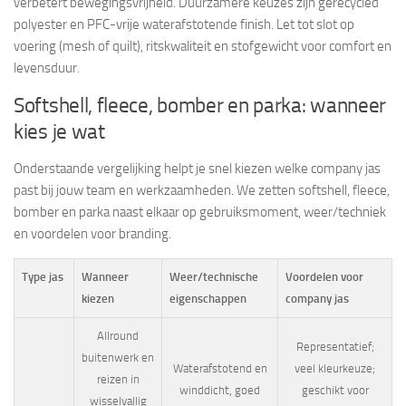
verbetert bewegingsvrijheid. Duurzamere keuzes zijn gerecycled
polyester en PFC-vrije waterafstotende finish. Let tot slot op
voering (mesh of quilt), ritskwaliteit en stofgewicht voor comfort en
levensduur.
Softshell, fleece, bomber en parka: wanneer
kies je wat
Onderstaande vergelijking helpt je snel kiezen welke company jas
past bij jouw team en werkzaamheden. We zetten softshell, fleece,
bomber en parka naast elkaar op gebruiksmoment, weer/techniek
en voordelen voor branding.
Type jas
Wanneer
Weer/technische
Voordelen voor
kiezen
eigenschappen
company jas
Allround
Representatief;
buitenwerk en
Waterafstotend en
veel kleurkeuze;
reizen in
winddicht, goed
geschikt voor
wisselvallig