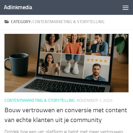
Adlinkmedia
Skip to content
CATEGORY:
CONTENTMARKETING & STORYTELLING
CONTENTMARKETING & STORYTELLING
NOVEMBER 1, 2025
Bouw vertrouwen en conversie met content
van echte klanten uit je community
Ontdek hoe een ugc platform je helpt met meer vertrouwen,