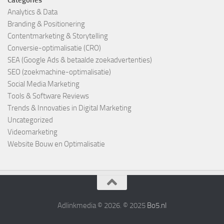
Categories
Analytics & Data
Branding & Positionering
Contentmarketing & Storytelling
Conversie-optimalisatie (CRO)
SEA (Google Ads & betaalde zoekadvertenties)
SEO (zoekmachine-optimalisatie)
Social Media Marketing
Tools & Software Reviews
Trends & Innovaties in Digital Marketing
Uncategorized
Videomarketing
Website Bouw en Optimalisatie
Adlinkmedia © 2026. © 2025
Bo5.nl