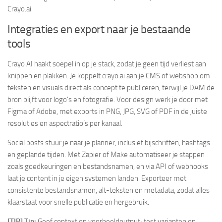
Crayo.ai.
Integraties en export naar je bestaande
tools
Crayo AI haakt soepel in op je stack, zodat je geen tijd verliest aan
knippen en plakken. Je koppelt crayo.ai aan je CMS of webshop om
teksten en visuals direct als concept te publiceren, terwijl je DAM de
bron blijft voor logo’s en fotografie. Voor design werk je door met
Figma of Adobe, met exports in PNG, JPG, SVG of PDF in de juiste
resoluties en aspectratio’s per kanaal.
Social posts stuur je naar je planner, inclusief bijschriften, hashtags
en geplande tijden. Met Zapier of Make automatiseer je stappen
zoals goedkeuringen en bestandsnamen, en via API of webhooks
laat je content in je eigen systemen landen. Exporteer met
consistente bestandsnamen, alt-teksten en metadata, zodat alles
klaarstaat voor snelle publicatie en hergebruik.
[TIP] Tip:
Geef context en voorbeeldoutput; test varianten en