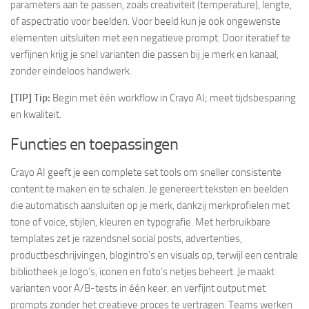
parameters aan te passen, zoals creativiteit (temperature), lengte,
of aspectratio voor beelden. Voor beeld kun je ook ongewenste
elementen uitsluiten met een negatieve prompt. Door iteratief te
verfijnen krijg je snel varianten die passen bij je merk en kanaal,
zonder eindeloos handwerk.
[TIP] Tip:
Begin met één workflow in Crayo AI; meet tijdsbesparing
en kwaliteit.
Functies en toepassingen
Crayo AI geeft je een complete set tools om sneller consistente
content te maken en te schalen. Je genereert teksten en beelden
die automatisch aansluiten op je merk, dankzij merkprofielen met
tone of voice, stijlen, kleuren en typografie. Met herbruikbare
templates zet je razendsnel social posts, advertenties,
productbeschrijvingen, blogintro’s en visuals op, terwijl een centrale
bibliotheek je logo’s, iconen en foto’s netjes beheert. Je maakt
varianten voor A/B-tests in één keer, en verfijnt output met
prompts zonder het creatieve proces te vertragen. Teams werken