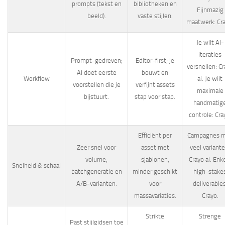
prompts (tekst en
bibliotheken en
Fijnmazig
beeld).
vaste stijlen.
maatwerk: Cra
Je wilt AI-
iteraties
Prompt-gedreven;
Editor-first; je
versnellen: C
AI doet eerste
bouwt en
Workflow
ai. Je wilt
voorstellen die je
verfijnt assets
maximale
bijstuurt.
stap voor stap.
handmatig
controle: Cra
Efficiënt per
Campagnes 
Zeer snel voor
asset met
veel variante
volume,
sjablonen,
Crayo ai. Enk
Snelheid & schaal
batchgeneratie en
minder geschikt
high-stake
A/B-varianten.
voor
deliverables
massavariaties.
Crayo.
Strikte
Strenge
Past stijlgidsen toe