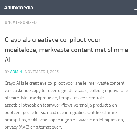
Adlinkmedia
Skip to content
UNCATEGORIZED
Crayo als creatieve co-piloot voor
moeiteloze, merkvaste content met slimme
AI
BY
ADMIN
·
NOVEMBER 1, 2025
Crayo AI is je creatieve co-piloot voor snelle, merkvaste content:
van pakkende copy tot overtuigende visuals, volledig in jouw tone
of voice. Met merkprofielen, templates, een centrale
assetbibliotheek en teamworkflows versnel je productie en
publiceer je sneller via naadloze integraties. Ontdek slimme
prompttips, praktische koppelingen en waar je op let bij kosten,
privacy (AVG) en alternatieven.