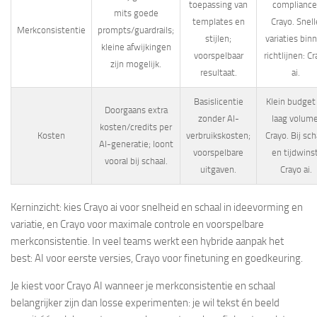
toepassing van
compliance
mits goede
templates en
Crayo. Snell
Merkconsistentie
prompts/guardrails;
stijlen;
variaties bin
kleine afwijkingen
voorspelbaar
richtlijnen: C
zijn mogelijk.
resultaat.
ai.
Basislicentie
Klein budget
Doorgaans extra
zonder AI-
laag volume
kosten/credits per
Kosten
verbruikskosten;
Crayo. Bij sch
AI-generatie; loont
voorspelbare
en tijdwinst
vooral bij schaal.
uitgaven.
Crayo ai.
Kerninzicht: kies Crayo ai voor snelheid en schaal in ideevorming en
variatie, en Crayo voor maximale controle en voorspelbare
merkconsistentie. In veel teams werkt een hybride aanpak het
best: AI voor eerste versies, Crayo voor finetuning en goedkeuring.
Je kiest voor Crayo AI wanneer je merkconsistentie en schaal
belangrijker zijn dan losse experimenten: je wil tekst én beeld