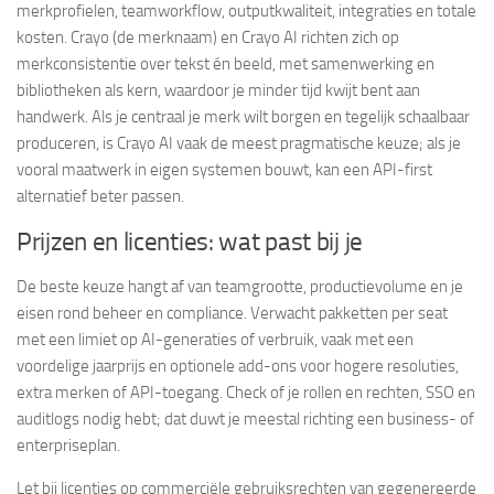
merkprofielen, teamworkflow, outputkwaliteit, integraties en totale
kosten. Crayo (de merknaam) en Crayo AI richten zich op
merkconsistentie over tekst én beeld, met samenwerking en
bibliotheken als kern, waardoor je minder tijd kwijt bent aan
handwerk. Als je centraal je merk wilt borgen en tegelijk schaalbaar
produceren, is Crayo AI vaak de meest pragmatische keuze; als je
vooral maatwerk in eigen systemen bouwt, kan een API-first
alternatief beter passen.
Prijzen en licenties: wat past bij je
De beste keuze hangt af van teamgrootte, productievolume en je
eisen rond beheer en compliance. Verwacht pakketten per seat
met een limiet op AI-generaties of verbruik, vaak met een
voordelige jaarprijs en optionele add-ons voor hogere resoluties,
extra merken of API-toegang. Check of je rollen en rechten, SSO en
auditlogs nodig hebt; dat duwt je meestal richting een business- of
enterpriseplan.
Let bij licenties op commerciële gebruiksrechten van gegenereerde