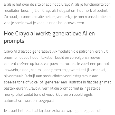
ai als je het over de site of app hebt, Crayo AI als je functionaliteit of
resultaten beschrijft, en Crayo als het gaat om het merk of bedrijf.
Zo houd je communicatie helder, versterk je je merkconsistentie en
vind je sneller wat je zoekt binnen het ecosysteem.
Hoe Crayo ai werkt: generatieve AI en
prompts
Crayo AI draait op generatieve AI-modellen die patronen leren uit
enorme hoeveelheden tekst en beeld en vervolgens nieuwe
content creëren op basis van jouw instructies. Je voert een prompt
in waarin je doel, context, doelgroep en gewenste stijl samenvat,
bijvoorbeeld “schrijf een productintro voor Instagram in een
speelse tone of voice” of “genereer een illustratie in flat design met
pastelkleuren”. Crayo AI verrijkt die prompt met je ingestelde
merkprofiel, zodat tone of voice, kleuren en beeldregels
automatisch worden toegepast.
Je stuurt het resultaat bij door extra aanwijzingen te geven of