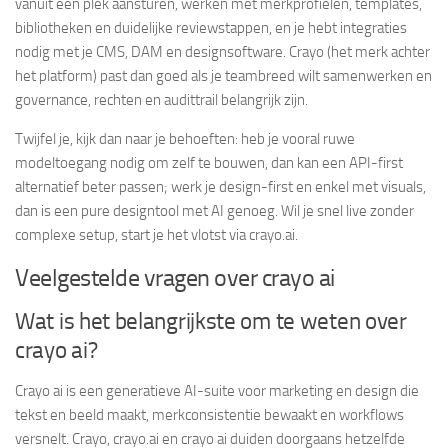
vanuit één plek aansturen, werken met merkprofielen, templates,
bibliotheken en duidelijke reviewstappen, en je hebt integraties
nodig met je CMS, DAM en designsoftware. Crayo (het merk achter
het platform) past dan goed als je teambreed wilt samenwerken en
governance, rechten en audittrail belangrijk zijn.
Twijfel je, kijk dan naar je behoeften: heb je vooral ruwe
modeltoegang nodig om zelf te bouwen, dan kan een API-first
alternatief beter passen; werk je design-first en enkel met visuals,
dan is een pure designtool met AI genoeg. Wil je snel live zonder
complexe setup, start je het vlotst via crayo.ai.
Veelgestelde vragen over crayo ai
Wat is het belangrijkste om te weten over
crayo ai?
Crayo ai is een generatieve AI-suite voor marketing en design die
tekst en beeld maakt, merkconsistentie bewaakt en workflows
versnelt. Crayo, crayo.ai en crayo ai duiden doorgaans hetzelfde