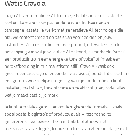
Wat is Crayo ai
Crayo AI is een creatieve AI-tool die je helpt sneller consistente
content te maken, van pakkende teksten tot beelden en
campagne-assets. Je werkt met generatieve AI: technologie die
nieuwe content creëert op basis van voorbeelden en jouw
instructies. Zo’n instructie heet een prompt, oftewel een korte
beschrijving van wat je wil dat de AI oplevert, bijvoorbeeld “schrijf
een productintro in een energieke tone of voice” of “maak een
hero-afbeelding in minimalistische stijl”. Crayo AI (vaak ook
geschreven als Crayo of gevonden via crayo.ai) bundelt die kracht in
een gebruiksvriendelijke omgeving waar je merkprofielen kunt
instellen, met stijlen, tone of voice en beeldrichtlijnen, zodat alles
wat je maakt past bij je merk.
Je kunt templates gebruiken om terugkerende formats – zoals
social posts, blogintro’s of productvisuals – razendsnel te
genereren en aanpassen. Een centrale bibliotheek met
merkassets, zoals logo’s, kleuren en fonts, zorgt ervoor dat je niet