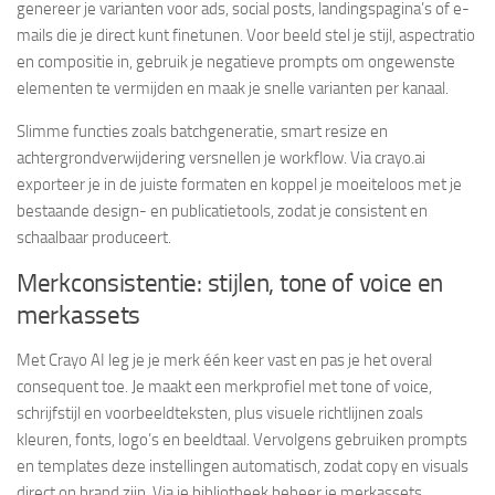
genereer je varianten voor ads, social posts, landingspagina’s of e-
mails die je direct kunt finetunen. Voor beeld stel je stijl, aspectratio
en compositie in, gebruik je negatieve prompts om ongewenste
elementen te vermijden en maak je snelle varianten per kanaal.
Slimme functies zoals batchgeneratie, smart resize en
achtergrondverwijdering versnellen je workflow. Via crayo.ai
exporteer je in de juiste formaten en koppel je moeiteloos met je
bestaande design- en publicatietools, zodat je consistent en
schaalbaar produceert.
Merkconsistentie: stijlen, tone of voice en
merkassets
Met Crayo AI leg je je merk één keer vast en pas je het overal
consequent toe. Je maakt een merkprofiel met tone of voice,
schrijfstijl en voorbeeldteksten, plus visuele richtlijnen zoals
kleuren, fonts, logo’s en beeldtaal. Vervolgens gebruiken prompts
en templates deze instellingen automatisch, zodat copy en visuals
direct on brand zijn. Via je bibliotheek beheer je merkassets