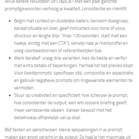
Wil je betere resultaten uit Crayo.ai? Met een paar gerichte
promptgewoonten verhoog je kwaliteit, consistentie en merkfit.
Begin met context en duidelijke kaders: benoem doelgroep,
kanaal/situatie en doel; geef instructies voor tone of voice,
structuur en lengte (bijv. “max. 120 woorden, start met een
haakje, eindig met een CTA”); verwijs naar je merkprofiel en
voeg voorbeeldzinnen of referentiestijlen toe.
Werk iteratief: vraag drie varianten, kies de beste en verfijn
met extra details of beperkingen; herhaal tot het precies klopt.
Voor beeldprompts: specificeer stijl, compositie en aspectratio
en gebruik negatieve prompts om ongewenste elementen te
vermijden.
Stuur op creativiteit en specificiteit: hoe scherper je prompt,
hoe consistenter de output; een iets lossere briefing geeft
meer verrassende ideeën. Varieer bewust met het
detailniveau afhankelijk van je doel.
Blijf testen en aanscherpen: kleine aanpassingen in je prompt
maken een groot verschil in de output. Zo haal je het maximale uit