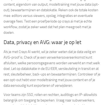
content, eigendom van output, modeltraining met jouw data (opt-
out), bewaartermijnen en datalokatie. Reken ook de totale kosten
mee: editors versus viewers, opslag, integraties en eventuele
overage fees. Test een proefperiode op crayo.ai met je echte
workflow, zodat je zeker weet dat het plan meegroeit met je
doelen.
Data, privacy en AVG: waar je op let
Als je met Crayo AI werkt, wil je zeker weten dat je data veilig en
AVG-proof is. Check of je een verwerkersovereenkomst kunt
afsluiten, welke persoonsgegevens worden verwerkt en met welk
doel. Let op datalokatie in de EU/EER, versleuteling in transit en at
rest, sleutelbeheer, back-ups en bewaartermijnen. Controleer of je
een opt-out hebt voor modeltraining met jouw content en of je
data eenvoudig kunt exporteren of verwijderen.
Voor teams zijn SSO, rollen en rechten, auditlogs en IP-allowlists
belangrijk om toegang te beperken. Vraag naar subverwerkers,