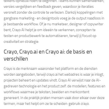
telkens opnieuw hoeft te beginnen. Teams kunnen samenwerken,
versies vergelijken en feedback geven, waardoor je iteraties
versnelt zonder de controle te verliezen. Dankzij koppelingen met
gangbare marketing- en designtools voeg je de output naadloos in
je bestaande workflow. Of je nu marketeer, designer of copywriter
bent, Crayo AI helpt je om ideeën te verkennen, concepten te
testen en productiewerk te automatiseren, terwijl jij focust op
creativiteit en strategie.
Crayo, Crayo.ai en Crayo ai: de basis en
verschillen
Crayo is de merknaam waaronder het platform en de diensten
worden aangeboden, terwijl crayo.ai het webadres is waar je inlogt,
projecten beheert en updates vindt. Crayo AI verwijst naar de AI-
gedreven technologie en het product zelf: de modellen, features en
workflows waarmee je teksten, beelden en merkcontent
genereert. In de praktijk praten mensen vaak door elkaar over deze
termen, maar het helpt om ze te scheiden: gebruik crayo.