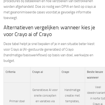
procedures bij datalekken en hoe verzoeken van betrokkenen
worden afgehandeld. Doe zo nodig een DPIA en test op crayo.ai
met geanonimiseerde cases voordat je gevoelige informatie
toevoegt.
Alternatieven vergelijken: wanneer kies je
voor Crayo ai of Crayo
Deze tabel helpt je snel bepalen of je in een situatie beter kiest
voor Crayo ai (AI-gestuurde generaties) of Crayo
(handmatige/basiswerkflows) op basis van doel, werkwijze en
budget.
Criteria
Crayo ai
Crayo
Beste keuze
wanneer
Veel
Generatieve AI voor
Handmatige
ideeën/varian
snelle concepten
creatie met
in korte tijd
Primair doel
en variaties via
templates,
Crayo ai.