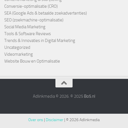
Conversie-optimalisatie (CRO)
SEA (Google Ads & betaalde zoekadvertenties)
SEO (zoekmachine-optimalisatie)
Social Media Marketing
Tools & Software Reviews
Trends & Innovaties in Digital Marketing
Uncategorized
Videomarketing
Website Bouw en Optimalisatie
Adlinkmedia © 2026. © 2025
Bo5.nl
Over ons
|
Disclaimer
|
© 2026 Adlinkmedia