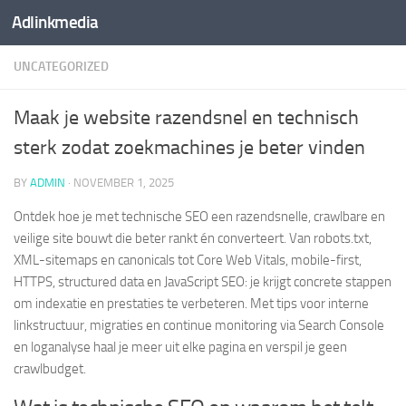
Adlinkmedia
Skip to content
UNCATEGORIZED
Maak je website razendsnel en technisch
sterk zodat zoekmachines je beter vinden
BY
ADMIN
·
NOVEMBER 1, 2025
Ontdek hoe je met technische SEO een razendsnelle, crawlbare en
veilige site bouwt die beter rankt én converteert. Van robots.txt,
XML-sitemaps en canonicals tot Core Web Vitals, mobile-first,
HTTPS, structured data en JavaScript SEO: je krijgt concrete stappen
om indexatie en prestaties te verbeteren. Met tips voor interne
linkstructuur, migraties en continue monitoring via Search Console
en loganalyse haal je meer uit elke pagina en verspil je geen
crawlbudget.