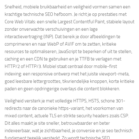
Snelheid, mobiele bruikbaarheid en veiligheid vormen samen een
krachtige technische SEO hefboom. Je richt je op prestaties met
Core Web Vitals: een snelle Largest Contentful Paint, stabiele layout
zonder onverwachte verschuivingen en een lage
interactievertraging (INP). Dat bereik je door afbeeldingen te
comprimeren en naar WebP of AVIF om te zetten, kritieke
resources te optimaliseren, JavaScript te beperken of uit te stellen,
caching en een CDN te gebruiken en je TTFB te verlagen met
HTTP/2 of HTTP/3. Mobiel staat centraal door mobile-first
indexing: een responsive ontwerp met het juiste viewport-meta,
goed leesbare lettergroottes, tikvriendelijke knoppen, korte kritieke
paden en geen opdringerige overlays die content blokkeren.
Veiligheid versterk je met volledige HTTPS, HSTS, schone 301-
redirects naar de canonieke https-variant, het voorkomen van
mixed content, actuele TLS en strikte security headers zoals CSP.
Dit alles maakt je site sneller, betrouwbaarder en beter
indexeerbaar, wat je zichtbaarheid, je conversie en je seo technisch
fundament tegelijk versterkt. Zo wordt technische SEO