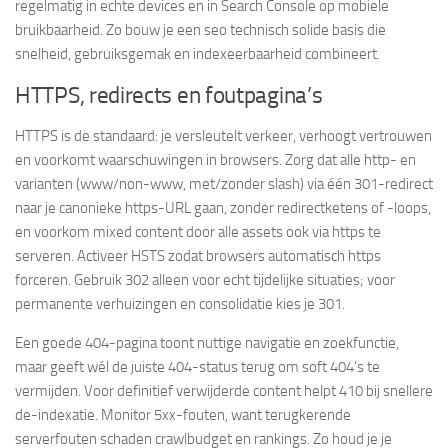
regelmatig in echte devices en in Search Console op mobiele
bruikbaarheid. Zo bouw je een seo technisch solide basis die
snelheid, gebruiksgemak en indexeerbaarheid combineert.
HTTPS, redirects en foutpagina’s
HTTPS is de standaard: je versleutelt verkeer, verhoogt vertrouwen
en voorkomt waarschuwingen in browsers. Zorg dat alle http- en
varianten (www/non-www, met/zonder slash) via één 301-redirect
naar je canonieke https-URL gaan, zonder redirectketens of -loops,
en voorkom mixed content door alle assets ook via https te
serveren. Activeer HSTS zodat browsers automatisch https
forceren. Gebruik 302 alleen voor echt tijdelijke situaties; voor
permanente verhuizingen en consolidatie kies je 301.
Een goede 404-pagina toont nuttige navigatie en zoekfunctie,
maar geeft wél de juiste 404-status terug om soft 404’s te
vermijden. Voor definitief verwijderde content helpt 410 bij snellere
de-indexatie. Monitor 5xx-fouten, want terugkerende
serverfouten schaden crawlbudget en rankings. Zo houd je je