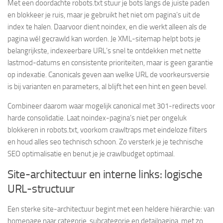
Met een doordachte robots.txt stuur je bots langs de juiste paden
en blokkeer je ruis, maar je gebruikt het niet om pagina’s uit de
index te halen. Daarvoor dient noindex, en die werkt alleen als de
pagina wél gecrawld kan worden. Je XML-sitemap helpt bots je
belangrijkste, indexeerbare URL’s snel te ontdekken met nette
lastmod-datums en consistente prioriteiten, maar is geen garantie
op indexatie. Canonicals geven aan welke URL de voorkeursversie
is bij varianten en parameters, al blijft het een hint en geen bevel.
Combineer daarom waar mogelijk canonical met 301-redirects voor
harde consolidatie. Laat noindex-pagina’s niet per ongeluk
blokkeren in robots.txt, voorkom crawltraps met eindeloze filters
en houd alles seo technisch schoon. Zo versterk je je technische
SEO optimalisatie en benut je je crawlbudget optimaal.
Site-architectuur en interne links: logische
URL-structuur
Een sterke site-architectuur begint met een heldere hiërarchie: van
homepage naar categorie, subcategorie en detailpagina, met zo