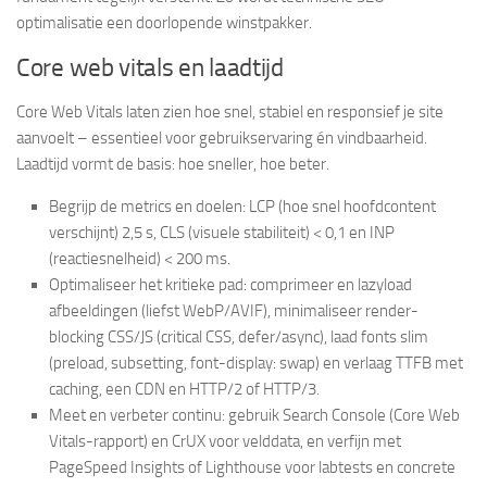
optimalisatie een doorlopende winstpakker.
Core web vitals en laadtijd
Core Web Vitals laten zien hoe snel, stabiel en responsief je site
aanvoelt – essentieel voor gebruikservaring én vindbaarheid.
Laadtijd vormt de basis: hoe sneller, hoe beter.
Begrijp de metrics en doelen: LCP (hoe snel hoofdcontent
verschijnt) 2,5 s, CLS (visuele stabiliteit) < 0,1 en INP
(reactiesnelheid) < 200 ms.
Optimaliseer het kritieke pad: comprimeer en lazyload
afbeeldingen (liefst WebP/AVIF), minimaliseer render-
blocking CSS/JS (critical CSS, defer/async), laad fonts slim
(preload, subsetting, font-display: swap) en verlaag TTFB met
caching, een CDN en HTTP/2 of HTTP/3.
Meet en verbeter continu: gebruik Search Console (Core Web
Vitals-rapport) en CrUX voor velddata, en verfijn met
PageSpeed Insights of Lighthouse voor labtests en concrete