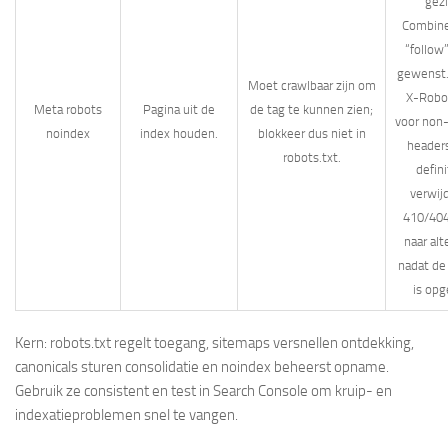
gezi
Combin
“follow”
gewenst.
Moet crawlbaar zijn om
X-Robo
Meta robots
Pagina uit de
de tag te kunnen zien;
voor non
noindex
index houden.
blokkeer dus niet in
headers
robots.txt.
defini
verwijd
410/404
naar alt
nadat de
is opg
Kern: robots.txt regelt toegang, sitemaps versnellen ontdekking,
canonicals sturen consolidatie en noindex beheerst opname.
Gebruik ze consistent en test in Search Console om kruip- en
indexatieproblemen snel te vangen.