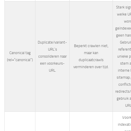
Sterk sig
welke U
wor
geïndexee
geen hard
Duplicate/variant-
Gebruik
Beperkt crawlen niet,
URL’s
referent
Canonical tag
maar kan
consolideren naar
unieke p
(rel=”canonical”)
duplicaatcrawls
een voorkeurs-
stem 
verminderen over tijd.
URL.
interne 
sitemap;
conflic
redirects/
gebruik 
URL
Voor
indexati