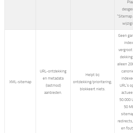
Pla
desge
“Sitemap:
wijzig
Geen gar
index
vergroot
dekkin
alleen 20
URL-ontdekking
canoni
Helpt bij
en metadata
indexe
XML-sitemap
ontdekking/prioritering;
(lastmod)
URL’s o
blokkeert niets.
aanbieden.
actueel
50.000 U
50 M
sitemap
redirects
en fout