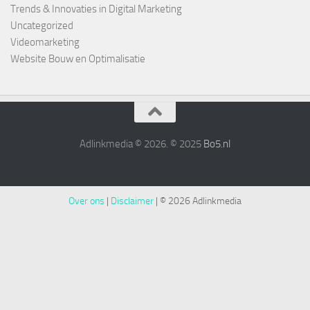
Trends & Innovaties in Digital Marketing
Uncategorized
Videomarketing
Website Bouw en Optimalisatie
Adlinkmedia © 2026. © 2025
Bo5.nl
Over ons
|
Disclaimer
|
© 2026 Adlinkmedia