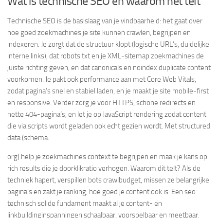
Wat is technische SEO en waarom het telt
Technische SEO is de basislaag van je vindbaarheid: het gaat over
hoe goed zoekmachines je site kunnen crawlen, begrijpen en
indexeren. Je zorgt dat de structuur klopt (logische URL’s, duidelijke
interne links), dat robots.txt en je XML-sitemap zoekmachines de
juiste richting geven, en dat canonicals en noindex duplicate content
voorkomen. Je pakt ook performance aan met Core Web Vitals,
zodat pagina’s snel en stabiel laden, en je maakt je site mobile-first
en responsive. Verder zorg je voor HTTPS, schone redirects en
nette 404-pagina’s, en let je op JavaScript rendering zodat content
die via scripts wordt geladen ook echt gezien wordt. Met structured
data (schema.
org) help je zoekmachines context te begrijpen en maak je kans op
rich results die je doorklikratio verhogen. Waarom dit telt? Als de
techniek hapert, verspillen bots crawlbudget, missen ze belangrijke
pagina’s en zakt je ranking, hoe goed je content ook is. Een seo
technisch solide fundament maakt al je content- en
linkbuildinginspanningen schaalbaar, voorspelbaar en meetbaar.