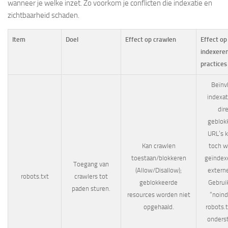
wanneer je welke inzet. Zo voorkom je conflicten die indexatie en
zichtbaarheid schaden.
Item
Doel
Effect op crawlen
Effect op
indexeren
practices
Beïnv
indexat
dire
geblok
URL’s 
Kan crawlen
toch 
toestaan/blokkeren
geïndexe
Toegang van
(Allow/Disallow);
externe
robots.txt
crawlers tot
geblokkeerde
Gebrui
paden sturen.
resources worden niet
“noind
opgehaald.
robots.t
onderst