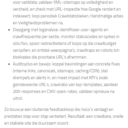
voor velddata, valideer XML-sitemaps op volledigheid en
versheid, en check met URL-inspectie hoe Google rendert en
indexeert; loop periodiek Crawlstatistieken, Handmatige acties
en Veiligheidsproblemen na.
Diepgang met loganalyse: identificeer user-agents en
crawlfrequentie per sectie, monitor statuscodes en spikes in
404/5xx, spoor redirectketens of loops op die crawlbudget
verspillen, en ontdek weespagina’s, crawltraps en robots.txt-
blokkades die prioritaire URL’s afremmen.
Auditcyclus en bewijs: koppel bevindingen aan concrete fixes
(interne links, canonicals, sitemaps, caching/CDN), stel
drempels en alerts in, en meet impact met KPI’s zoals
geïndexeerde URL’s, crawlratio van top-templates, aandeel
200-responses en CWV-pass-rates; valideer opnieuw na
uitrol.
Zo bouw je een sluitende feedbackloop die risico’s verlaagt en
prestaties stap voor stap verbetert. Resultaat: een crawlbare, snelle
en stabiele site die duurzaam scoort.