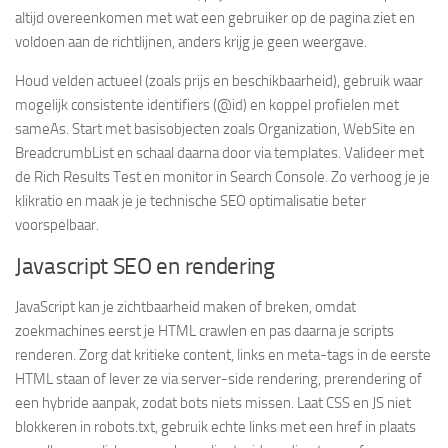
altijd overeenkomen met wat een gebruiker op de pagina ziet en
voldoen aan de richtlijnen, anders krijg je geen weergave.
Houd velden actueel (zoals prijs en beschikbaarheid), gebruik waar
mogelijk consistente identifiers (@id) en koppel profielen met
sameAs. Start met basisobjecten zoals Organization, WebSite en
BreadcrumbList en schaal daarna door via templates. Valideer met
de Rich Results Test en monitor in Search Console. Zo verhoog je je
klikratio en maak je je technische SEO optimalisatie beter
voorspelbaar.
Javascript SEO en rendering
JavaScript kan je zichtbaarheid maken of breken, omdat
zoekmachines eerst je HTML crawlen en pas daarna je scripts
renderen. Zorg dat kritieke content, links en meta-tags in de eerste
HTML staan of lever ze via server-side rendering, prerendering of
een hybride aanpak, zodat bots niets missen. Laat CSS en JS niet
blokkeren in robots.txt, gebruik echte links met een href in plaats