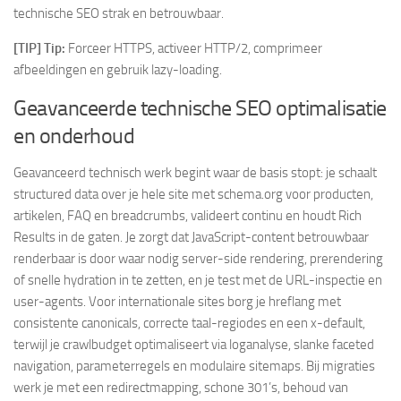
technische SEO strak en betrouwbaar.
[TIP] Tip:
Forceer HTTPS, activeer HTTP/2, comprimeer
afbeeldingen en gebruik lazy-loading.
Geavanceerde technische SEO optimalisatie
en onderhoud
Geavanceerd technisch werk begint waar de basis stopt: je schaalt
structured data over je hele site met schema.org voor producten,
artikelen, FAQ en breadcrumbs, valideert continu en houdt Rich
Results in de gaten. Je zorgt dat JavaScript-content betrouwbaar
renderbaar is door waar nodig server-side rendering, prerendering
of snelle hydration in te zetten, en je test met de URL-inspectie en
user-agents. Voor internationale sites borg je hreflang met
consistente canonicals, correcte taal-regiodes en een x-default,
terwijl je crawlbudget optimaliseert via loganalyse, slanke faceted
navigation, parameterregels en modulaire sitemaps. Bij migraties
werk je met een redirectmapping, schone 301’s, behoud van