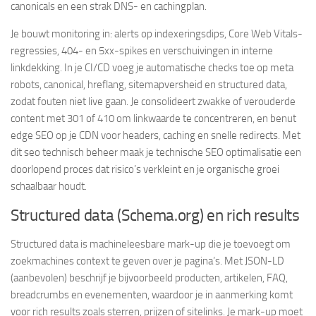
canonicals en een strak DNS- en cachingplan.
Je bouwt monitoring in: alerts op indexeringsdips, Core Web Vitals-
regressies, 404- en 5xx-spikes en verschuivingen in interne
linkdekking. In je CI/CD voeg je automatische checks toe op meta
robots, canonical, hreflang, sitemapversheid en structured data,
zodat fouten niet live gaan. Je consolideert zwakke of verouderde
content met 301 of 410 om linkwaarde te concentreren, en benut
edge SEO op je CDN voor headers, caching en snelle redirects. Met
dit seo technisch beheer maak je technische SEO optimalisatie een
doorlopend proces dat risico’s verkleint en je organische groei
schaalbaar houdt.
Structured data (Schema.org) en rich results
Structured data is machineleesbare mark-up die je toevoegt om
zoekmachines context te geven over je pagina’s. Met JSON-LD
(aanbevolen) beschrijf je bijvoorbeeld producten, artikelen, FAQ,
breadcrumbs en evenementen, waardoor je in aanmerking komt
voor rich results zoals sterren, prijzen of sitelinks. Je mark-up moet