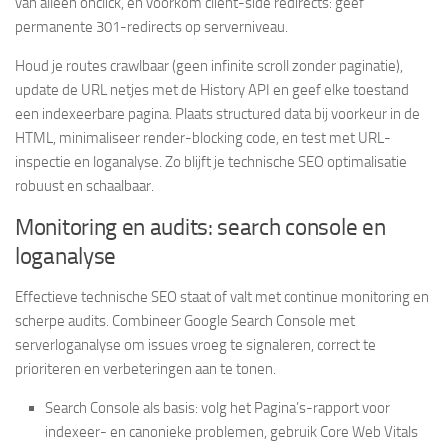
van alleen onclick, en voorkom client-side redirects: geef
permanente 301-redirects op serverniveau.
Houd je routes crawlbaar (geen infinite scroll zonder paginatie),
update de URL netjes met de History API en geef elke toestand
een indexeerbare pagina. Plaats structured data bij voorkeur in de
HTML, minimaliseer render-blocking code, en test met URL-
inspectie en loganalyse. Zo blijft je technische SEO optimalisatie
robuust en schaalbaar.
Monitoring en audits: search console en
loganalyse
Effectieve technische SEO staat of valt met continue monitoring en
scherpe audits. Combineer Google Search Console met
serverloganalyse om issues vroeg te signaleren, correct te
prioriteren en verbeteringen aan te tonen.
Search Console als basis: volg het Pagina’s-rapport voor
indexeer- en canonieke problemen, gebruik Core Web Vitals