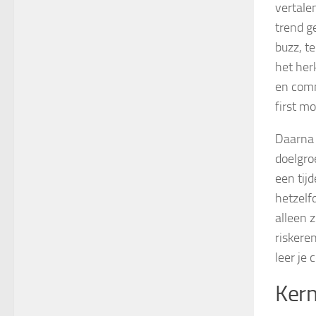
vertale
trend g
buzz, t
het her
en comm
first mo
Daarna 
doelgro
een tijd
hetzelfd
alleen 
riskere
leer je
Kern