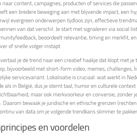
n naar content, campagnes, producten of services die passen 
eeft een bredere beweging aan met blijvende impact, een hyp
erwijl evergreen onderwerpen tijdloos zijn; effectieve trendm
kennen van dat verschil. Je start met signaleren via social li
unityfeedback, beoordeelt relevantie, timing en merkfit, en b
ver of snelle volger instapt.
vertaal je de trend naar een creatief haakje dat klopt met je 
ep, bijvoorbeeld met short-form video, memes, challenges, li
elijke servicevariant. Lokalisatie is cruciaal: wat werkt in Nede
e als in België, dus je stemt taal, humor en culturele context 
zichtbaarheid, maar ook merkvoorkeur en conversie, zonder je
n. Daarom bewaak je juridische en ethische grenzen (rechten
 continu van data om je volgende trendkans slimmer te pakke
principes en voordelen