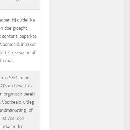
doen bij duidelijke
n doelgroepfit;
t content, beperkte
Voorbeeld: inhaker
le TikTok-sound of
format.
n in SEO-pijlers,
AQ’s en how-to’s;
en organisch bereik
Voorbeeld: uitleg
rendmarketing” of
list voor een
entkalender.