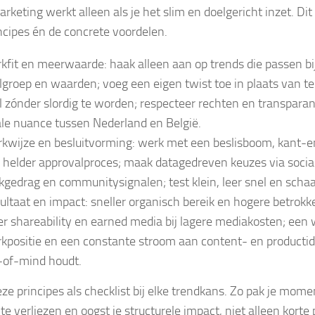
keting werkt alleen als je het slim en doelgericht inzet. Dit 
ncipes én de concrete voordelen.
kfit en meerwaarde: haak alleen aan op trends die passen bi
lgroep en waarden; voeg een eigen twist toe in plaats van t
l zónder slordig te worden; respecteer rechten en transparant
ale nuance tussen Nederland en België.
kwijze en besluitvorming: werk met een beslisboom, kant-e
 helder approvalproces; maak datagedreven keuzes via social 
kgedrag en communitysignalen; test klein, leer snel en schaa
ultaat en impact: sneller organisch bereik en hogere betrok
r shareability en earned media bij lagere mediakosten; een
kpositie en een constante stroom aan content- en productid
-of-mind houdt.
ze principes als checklist bij elke trendkans. Zo pak je mo
te verliezen en oogst je structurele impact, niet alleen korte 