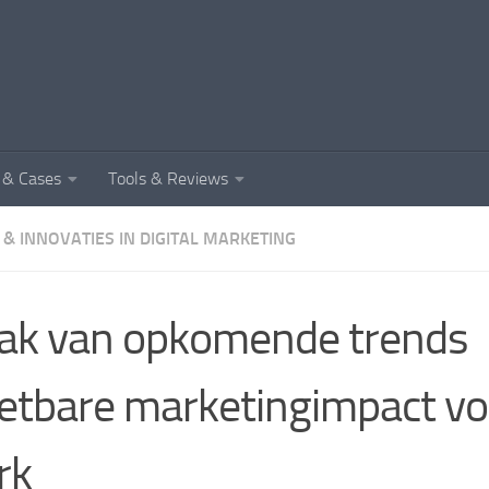
e & Cases
Tools & Reviews
& INNOVATIES IN DIGITAL MARKETING
ak van opkomende trends
tbare marketingimpact voo
rk