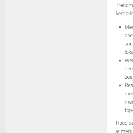
Trendmar
kernpri
Mer
doe
sne
lok
Wer
een
zoe
Res
mee
mer
top
Houd de
je merk 