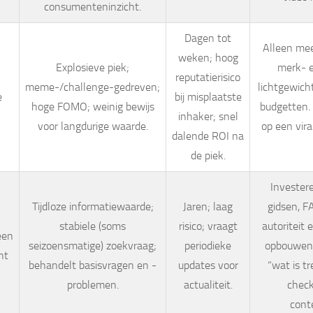
consumenteninzicht.
Dagen tot
Alleen mee
weken; hoog
Explosieve piek;
merk- e
reputatierisico
meme-/challenge-gedreven;
lichtgewich
e
bij misplaatste
hoge FOMO; weinig bewijs
budgetten. 
inhaker; snel
voor langdurige waarde.
op een vira
dalende ROI na
de piek.
Investere
Tijdloze informatiewaarde;
Jaren; laag
gidsen, F
stabiele (soms
risico; vraagt
autoriteit 
een
seizoensmatige) zoekvraag;
periodieke
opbouwen. 
nt
behandelt basisvragen en -
updates voor
“wat is t
problemen.
actualiteit.
check
cont