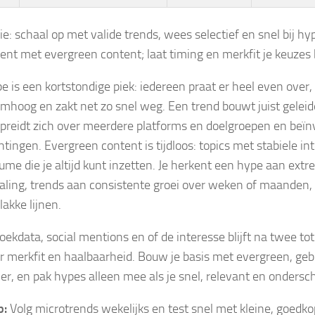
ie: schaal op met valide trends, wees selectief en snel bij hy
nt met evergreen content; laat timing en merkfit je keuzes 
e is een kortstondige piek: iedereen praat er heel even ove
omhoog en zakt net zo snel weg. Een trend bouwt juist gele
spreidt zich over meerdere platforms en doelgroepen en beïn
tingen. Evergreen content is tijdloos: topics met stabiele in
ume die je altijd kunt inzetten. Je herkent een hype aan ext
daling, trends aan consistente groei over weken of maanden
lakke lijnen.
oekdata, social mentions en of de interesse blijft na twee tot
r merkfit en haalbaarheid. Bouw je basis met evergreen, gebr
ler, en pak hypes alleen mee als je snel, relevant en ondersch
p:
Volg microtrends wekelijks en test snel met kleine, goedk