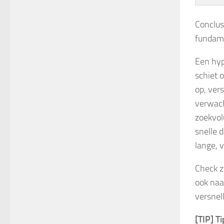
Conclus
fundame
Een hyp
schiet 
op, ver
verwach
zoekvol
snelle 
lange, v
Check z
ook naa
versnel
[TIP] Ti