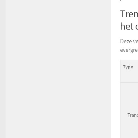
Tren
het 
Deze ver
evergre
Type
Tren