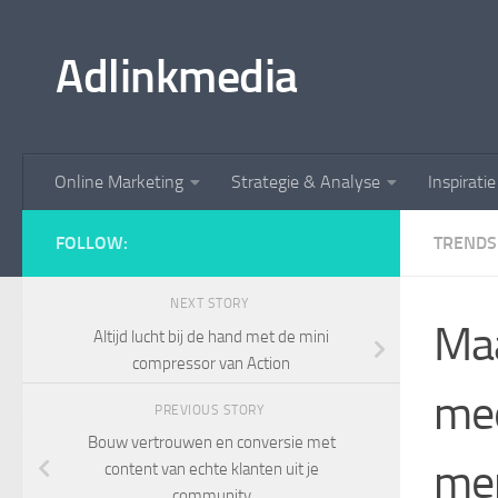
Skip to content
Adlinkmedia
Online Marketing
Strategie & Analyse
Inspirati
FOLLOW:
TRENDS 
NEXT STORY
Ma
Altijd lucht bij de hand met de mini
compressor van Action
mee
PREVIOUS STORY
Bouw vertrouwen en conversie met
me
content van echte klanten uit je
community