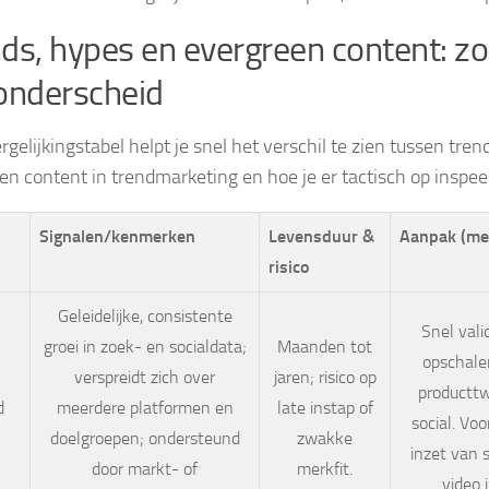
ds, hypes en evergreen content: zo
onderscheid
gelijkingstabel helpt je snel het verschil te zien tussen tre
en content in trendmarketing en hoe je er tactisch op inspeel
Signalen/kenmerken
Levensduur &
Aanpak (me
risico
Geleidelijke, consistente
Snel vali
groei in zoek- en socialdata;
Maanden tot
opschalen
verspreidt zich over
jaren; risico op
productt
d
meerdere platformen en
late instap of
social. Voo
doelgroepen; ondersteund
zwakke
inzet van 
door markt- of
merkfit.
video 