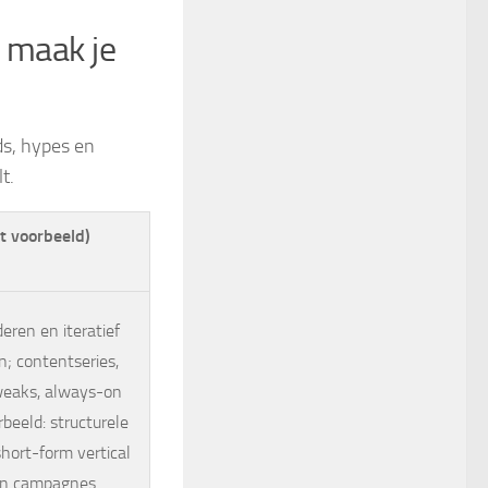
 maak je
nds, hypes en
t.
t voorbeeld)
deren en iteratief
; contentseries,
weaks, always-on
rbeeld: structurele
short-form vertical
in campagnes.