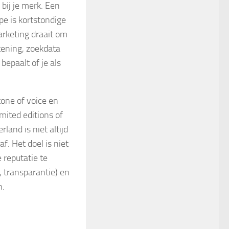
bij je merk. Een
e is kortstondige
arketing draait om
stening, zoekdata
epaalt of je als
tone of voice en
mited editions of
rland is niet altijd
af. Het doel is niet
 reputatie te
, transparantie) en
n.