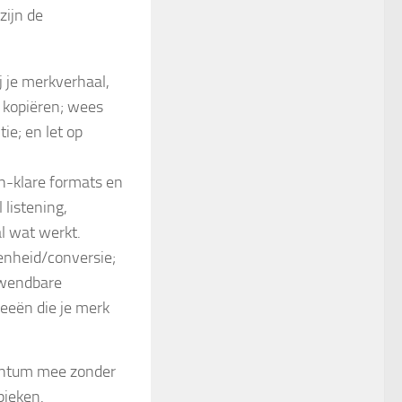
zijn de
j je merkverhaal,
e kopiëren; wees
ie; en let op
n-klare formats en
listening,
l wat werkt.
kenheid/conversie;
 wendbare
eeën die je merk
mentum mee zonder
pieken.