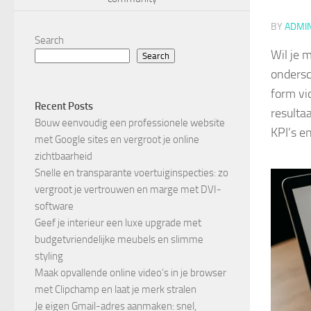
BY
ADMI
Search
Wil je 
Search
ondersc
form vi
Recent Posts
resulta
Bouw eenvoudig een professionele website
KPI’s e
met Google sites en vergroot je online
zichtbaarheid
Snelle en transparante voertuiginspecties: zo
vergroot je vertrouwen en marge met DVI-
software
Geef je interieur een luxe upgrade met
budgetvriendelijke meubels en slimme
styling
Maak opvallende online video’s in je browser
met Clipchamp en laat je merk stralen
Je eigen Gmail-adres aanmaken: snel,