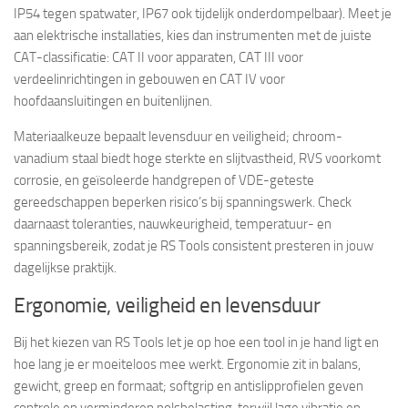
IP54 tegen spatwater, IP67 ook tijdelijk onderdompelbaar). Meet je
aan elektrische installaties, kies dan instrumenten met de juiste
CAT-classificatie: CAT II voor apparaten, CAT III voor
verdeelinrichtingen in gebouwen en CAT IV voor
hoofdaansluitingen en buitenlijnen.
Materiaalkeuze bepaalt levensduur en veiligheid; chroom-
vanadium staal biedt hoge sterkte en slijtvastheid, RVS voorkomt
corrosie, en geïsoleerde handgrepen of VDE-geteste
gereedschappen beperken risico’s bij spanningswerk. Check
daarnaast toleranties, nauwkeurigheid, temperatuur- en
spanningsbereik, zodat je RS Tools consistent presteren in jouw
dagelijkse praktijk.
Ergonomie, veiligheid en levensduur
Bij het kiezen van RS Tools let je op hoe een tool in je hand ligt en
hoe lang je er moeiteloos mee werkt. Ergonomie zit in balans,
gewicht, greep en formaat; softgrip en antislipprofielen geven
controle en verminderen polsbelasting, terwijl lage vibratie en