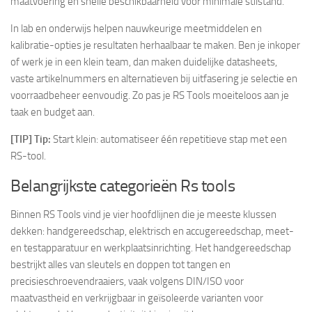
maatvoering en snelle beschikbaarheid voor minimale stilstand.
In lab en onderwijs helpen nauwkeurige meetmiddelen en
kalibratie-opties je resultaten herhaalbaar te maken. Ben je inkoper
of werk je in een klein team, dan maken duidelijke datasheets,
vaste artikelnummers en alternatieven bij uitfasering je selectie en
voorraadbeheer eenvoudig. Zo pas je RS Tools moeiteloos aan je
taak en budget aan.
[TIP] Tip:
Start klein: automatiseer één repetitieve stap met een
RS-tool.
Belangrijkste categorieën Rs tools
Binnen RS Tools vind je vier hoofdlijnen die je meeste klussen
dekken: handgereedschap, elektrisch en accugereedschap, meet-
en testapparatuur en werkplaatsinrichting. Het handgereedschap
bestrijkt alles van sleutels en doppen tot tangen en
precisieschroevendraaiers, vaak volgens DIN/ISO voor
maatvastheid en verkrijgbaar in geïsoleerde varianten voor