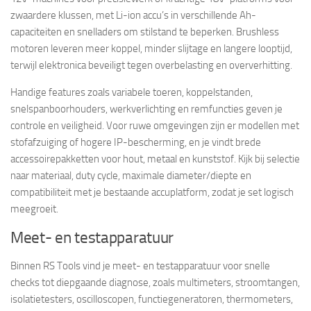
zwaardere klussen, met Li-ion accu’s in verschillende Ah-
capaciteiten en snelladers om stilstand te beperken. Brushless
motoren leveren meer koppel, minder slijtage en langere looptijd,
terwijl elektronica beveiligt tegen overbelasting en oververhitting.
Handige features zoals variabele toeren, koppelstanden,
snelspanboorhouders, werkverlichting en remfuncties geven je
controle en veiligheid. Voor ruwe omgevingen zijn er modellen met
stofafzuiging of hogere IP-bescherming, en je vindt brede
accessoirepakketten voor hout, metaal en kunststof. Kijk bij selectie
naar materiaal, duty cycle, maximale diameter/diepte en
compatibiliteit met je bestaande accuplatform, zodat je set logisch
meegroeit.
Meet- en testapparatuur
Binnen RS Tools vind je meet- en testapparatuur voor snelle
checks tot diepgaande diagnose, zoals multimeters, stroomtangen,
isolatietesters, oscilloscopen, functiegeneratoren, thermometers,