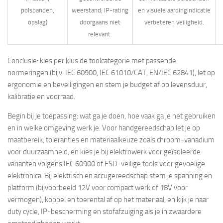
polsbanden,
weerstand; IP-rating
en visuele aardingindicatie
opslag)
doorgaans niet
verbeteren veiligheid.
relevant.
Conclusie: kies per klus de toolcategorie met passende
normeringen (bijv. IEC 60900, IEC 61010/CAT, EN/IEC 62841), let op
ergonomie en beveiligingen en stem je budget af op levensduur,
kalibratie en voorraad.
Begin bij je toepassing: wat ga je doen, hoe vaak ga je het gebruiken
en in welke omgeving werk je. Voor handgereedschap let je op
maatbereik, toleranties en materiaalkeuze zoals chroom-vanadium
voor duurzaamheid, en kies je bij elektrowerk voor geïsoleerde
varianten volgens IEC 60900 of ESD-veilige tools voor gevoelige
elektronica. Bij elektrisch en accugereedschap stem je spanning en
platform (bijvoorbeeld 12V voor compact werk of 18V voor
vermogen), koppel en toerental af op het materiaal, en kijk je naar
duty cycle, IP-bescherming en stofafzuiging als je in zwaardere