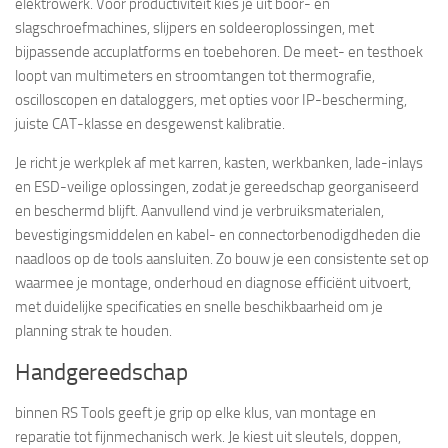
elektrowerk. Voor productiviteit kies je uit boor- en
slagschroefmachines, slijpers en soldeeroplossingen, met
bijpassende accuplatforms en toebehoren. De meet- en testhoek
loopt van multimeters en stroomtangen tot thermografie,
oscilloscopen en dataloggers, met opties voor IP-bescherming,
juiste CAT-klasse en desgewenst kalibratie.
Je richt je werkplek af met karren, kasten, werkbanken, lade-inlays
en ESD-veilige oplossingen, zodat je gereedschap georganiseerd
en beschermd blijft. Aanvullend vind je verbruiksmaterialen,
bevestigingsmiddelen en kabel- en connectorbenodigdheden die
naadloos op de tools aansluiten. Zo bouw je een consistente set op
waarmee je montage, onderhoud en diagnose efficiënt uitvoert,
met duidelijke specificaties en snelle beschikbaarheid om je
planning strak te houden.
Handgereedschap
binnen RS Tools geeft je grip op elke klus, van montage en
reparatie tot fijnmechanisch werk. Je kiest uit sleutels, doppen,