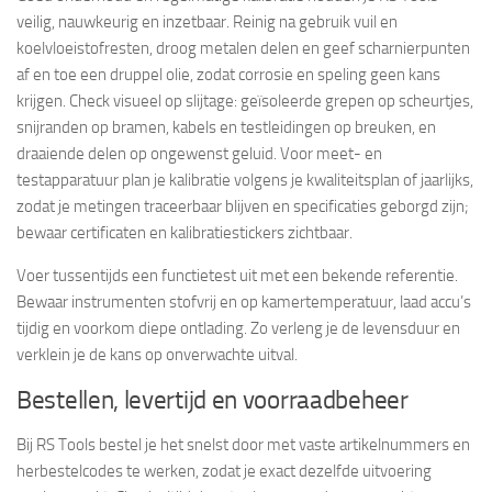
veilig, nauwkeurig en inzetbaar. Reinig na gebruik vuil en
koelvloeistofresten, droog metalen delen en geef scharnierpunten
af en toe een druppel olie, zodat corrosie en speling geen kans
krijgen. Check visueel op slijtage: geïsoleerde grepen op scheurtjes,
snijranden op bramen, kabels en testleidingen op breuken, en
draaiende delen op ongewenst geluid. Voor meet- en
testapparatuur plan je kalibratie volgens je kwaliteitsplan of jaarlijks,
zodat je metingen traceerbaar blijven en specificaties geborgd zijn;
bewaar certificaten en kalibratiestickers zichtbaar.
Voer tussentijds een functietest uit met een bekende referentie.
Bewaar instrumenten stofvrij en op kamertemperatuur, laad accu’s
tijdig en voorkom diepe ontlading. Zo verleng je de levensduur en
verklein je de kans op onverwachte uitval.
Bestellen, levertijd en voorraadbeheer
Bij RS Tools bestel je het snelst door met vaste artikelnummers en
herbestelcodes te werken, zodat je exact dezelfde uitvoering