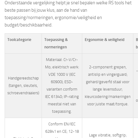
Onderstaande vergelijking helpt je snel bepalen welke RS tools het
beste passen bij jouw klus, aan de hand van
toepassing/normeringen, ergonomie/veiligheid en
budget/beschikbaarheid.
Toolcategorie
Toepassing &
Ergonomie & veiligheid
B
normeringen
b
Materiaal: Cr-V/Cr-
Mo; elektrisch werk:
2-component grepen,
-
VDE 1000 V (IEC
antislip en vingerguard;
Handgereedschap
60900); ESD-
gehard/geverfd staal voor
(tangen, sleutels,
varianten conform
lange levensduur;
schroevendraaiers)
IEC 61340; IP-rating
kleurcodering/markeringen
o
meestal niet van
voor juiste maat/torque.
toepassing.
Conform EN/IEC
62841 en CE; 12-18
Lage vibratie, softgrip;