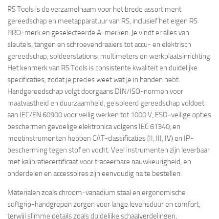
RS Tools is de verzamelnaam voor het brede assortiment
gereedschap en meetapparatuur van RS, inclusief het eigen RS
PRO-merk en geselecteerde A-merken. Je vindt er alles van
sleutels, tangen en schroevendraaiers tot accu- en elektrisch
gereedschap, soldeerstations, multimeters en werkplaatsinrichting.
Het kenmerk van RS Tools is consistente kwaliteit en duidelijke
specificaties, zodat je precies weet wat je in handen hebt.
Handgereedschap volgt doorgaans DIN/ISO-normen voor
maatvastheid en duurzaamheid, geïsoleerd gereedschap voldoet
aan IEC/EN 60900 voor veilig werken tot 1000 V, ESD-veilige opties
beschermen gevoelige elektronica volgens IEC 61340, en
meetinstrumenten hebben CAT-classificaties (II, III, IV) en IP-
bescherming tegen stof en vocht. Veel instrumenten zijn leverbaar
met kalibratiecertificaat voor traceerbare nauwkeurigheid, en
onderdelen en accessoires zijn eenvoudig na te bestellen.
Materialen zoals chroom-vanadium staal en ergonomische
softgrip-handgrepen zorgen voor lange levensduur en comfort,
terwijl slimme details zoals duidelijke schaalverdelingen,