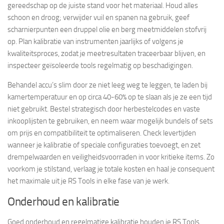
gereedschap op de juiste stand voor het materiaal. Houd alles
schoon en droog; verwijder vuil en spanen na gebruik, geef
scharnierpunten een druppel olie en berg meetmiddelen stofvrij
op. Plan kalibratie van instrumenten jaarlijks of volgens je
kwaliteitsproces, zodat je meetresultaten traceerbaar blijven, en
inspecteer geïsoleerde tools regelmatig op beschadigingen.
Behandel accu’s slim door ze niet leeg weg te leggen, te laden bij
kamertemperatuur en op circa 40-60% op te slaan als je ze een tijd
niet gebruikt. Bestel strategisch door herbestelcodes en vaste
inkooplijsten te gebruiken, en neem waar mogelijk bundels of sets
om prijs en compatibiliteit te optimaliseren. Check levertijden
wanneer je kalibratie of speciale configuraties toevoegt, en zet
drempelwaarden en veiligheidsvoorraden in voor kritieke items. Zo
voorkom je stilstand, verlaag je totale kosten en haal je consequent
het maximale uit je RS Tools in elke fase van je werk.
Onderhoud en kalibratie
Goed onderhoud en regelmatige kalibratie houden je RS Tools