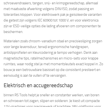
schroevendraaiers, tangen, snij- en krimpgereedschap, allemaal
met maatvaste afwerking volgens DIN/ISO, zodat passing en
toleranties kloppen. Voor elektrowerk pak je geïsoleerde varianten
die getest zijn volgens IEC 60900 tot 1000 V, en voor elektronica
zijn er ESD-veilige opties die lading afvoeren om componenten te
beschermen.
Materialen zoals chroom-vanadium staal en precisieslijping zorgen
voor lange levensduur, terwijl ergonomische handgrepen,
antislipprofielen en kleurcodering je tempo verhogen. Denk aan
magnetische tips, ratelmechanismes en micro-sets voor krappe
ruimtes; waar nodig stel je met momentsleutels exact koppel in. Zo
bouw je een betrouwbare basisset op die consistent presteert en
eenvoudig is aan te vullen of te vervangen.
Elektrisch en accugereedschap
binnen RS Tools helpt je sneller en constanter werken, van boren
en schroeven tot zagen, slijpen en solderen. Je kiest uit compacte
12V-machines voor precisiewerk of krachtige 18V-platforms voor