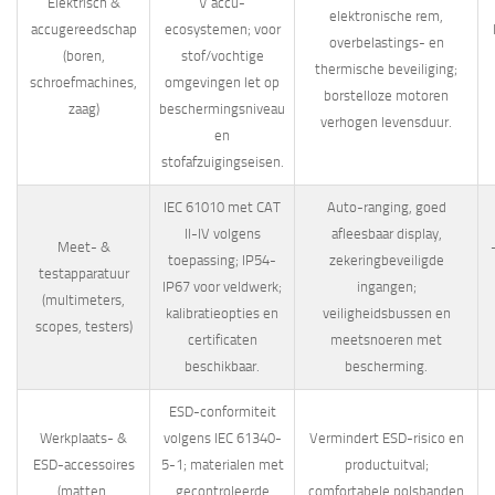
Elektrisch &
V accu-
elektronische rem,
accugereedschap
ecosystemen; voor
overbelastings- en
(boren,
stof/vochtige
thermische beveiliging;
schroefmachines,
omgevingen let op
borstelloze motoren
zaag)
beschermingsniveau
verhogen levensduur.
en
stofafzuigingseisen.
IEC 61010 met CAT
Auto-ranging, goed
II-IV volgens
afleesbaar display,
Meet- &
toepassing; IP54-
zekeringbeveiligde
testapparatuur
IP67 voor veldwerk;
ingangen;
(multimeters,
kalibratieopties en
veiligheidsbussen en
scopes, testers)
certificaten
meetsnoeren met
beschikbaar.
bescherming.
ESD-conformiteit
Werkplaats- &
volgens IEC 61340-
Vermindert ESD-risico en
ESD-accessoires
5-1; materialen met
productuitval;
(matten,
gecontroleerde
comfortabele polsbanden