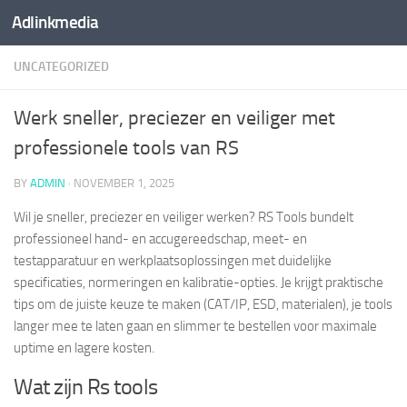
Adlinkmedia
Skip to content
UNCATEGORIZED
Werk sneller, preciezer en veiliger met
professionele tools van RS
BY
ADMIN
·
NOVEMBER 1, 2025
Wil je sneller, preciezer en veiliger werken? RS Tools bundelt
professioneel hand- en accugereedschap, meet- en
testapparatuur en werkplaatsoplossingen met duidelijke
specificaties, normeringen en kalibratie-opties. Je krijgt praktische
tips om de juiste keuze te maken (CAT/IP, ESD, materialen), je tools
langer mee te laten gaan en slimmer te bestellen voor maximale
uptime en lagere kosten.
Wat zijn Rs tools