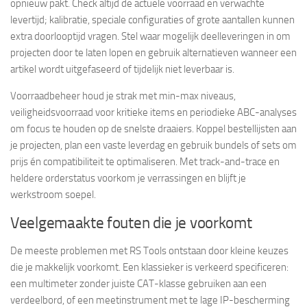
opnieuw pakt. Check altijd de actuele voorraad en verwachte
levertijd; kalibratie, speciale configuraties of grote aantallen kunnen
extra doorlooptijd vragen. Stel waar mogelijk deelleveringen in om
projecten door te laten lopen en gebruik alternatieven wanneer een
artikel wordt uitgefaseerd of tijdelijk niet leverbaar is.
Voorraadbeheer houd je strak met min-max niveaus,
veiligheidsvoorraad voor kritieke items en periodieke ABC-analyses
om focus te houden op de snelste draaiers. Koppel bestellijsten aan
je projecten, plan een vaste leverdag en gebruik bundels of sets om
prijs én compatibiliteit te optimaliseren. Met track-and-trace en
heldere orderstatus voorkom je verrassingen en blijft je
werkstroom soepel.
Veelgemaakte fouten die je voorkomt
De meeste problemen met RS Tools ontstaan door kleine keuzes
die je makkelijk voorkomt. Een klassieker is verkeerd specificeren:
een multimeter zonder juiste CAT-klasse gebruiken aan een
verdeelbord, of een meetinstrument met te lage IP-bescherming