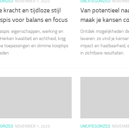
ORIZED
NOVEMBER 1, 2025
UNCATEGORIZED
NOVEMBE
 kracht en tijdloze stijl
Van potentieel naa
spis voor balans en focus
maak je kansen c
aspis: eigenschappen, werking en
Ontdek mogelijkheden di
 Herken kwaliteit en echtheid, krijg
leveren: zo vind je kansen
he toepassingen en slimme kooptips
impact en haalbaarheid, 
raden.
in zichtbare resultaten.
ORIZED
NOVEMBER 1, 2025
UNCATEGORIZED
NOVEMBE