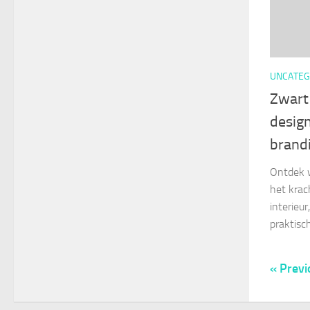
UNCATEG
Zwart 
design
brand
Ontdek w
het krac
interieu
praktisc
« Previ