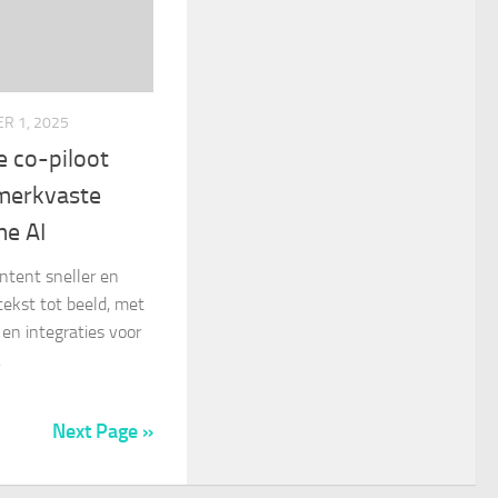
R 1, 2025
e co-piloot
 merkvaste
me AI
ntent sneller en
tekst tot beeld, met
en integraties voor
.
Next Page »