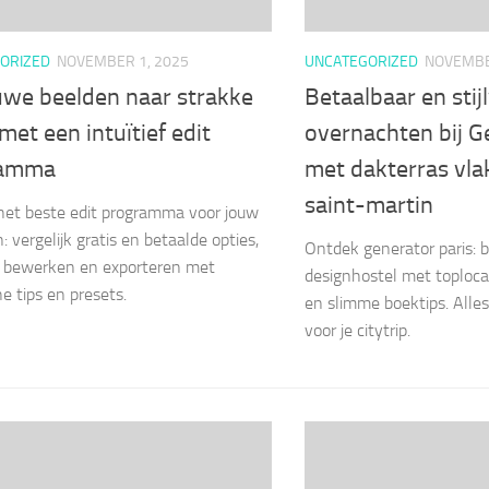
ORIZED
NOVEMBER 1, 2025
UNCATEGORIZED
NOVEMBE
uwe beelden naar strakke
Betaalbaar en stij
met een intuïtief edit
overnachten bij G
ramma
met dakterras vlak
saint-martin
et beste edit programma voor jouw
: vergelijk gratis en betaalde opties,
Ontdek generator paris: 
l bewerken en exporteren met
designhostel met toploca
e tips en presets.
en slimme boektips. Alle
voor je citytrip.