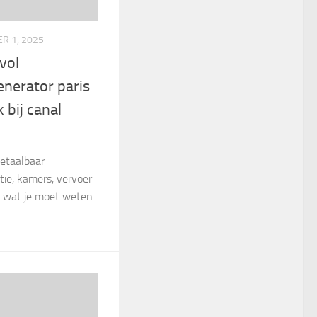
R 1, 2025
lvol
enerator paris
 bij canal
betaalbaar
tie, kamers, vervoer
s wat je moet weten