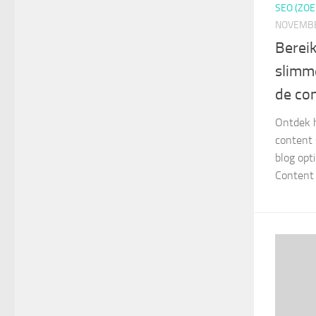
SEO (ZOE
NOVEMBE
Berei
slimm
de con
Ontdek h
content 
blog opt
Content 