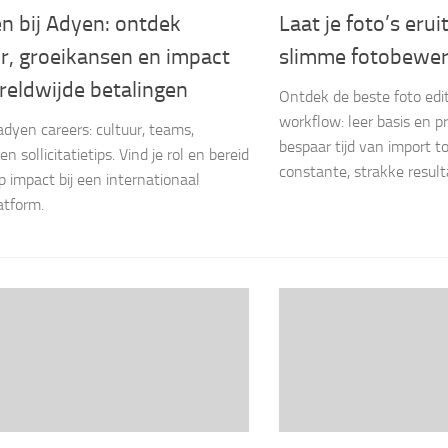
n bij Adyen: ontdek
Laat je foto’s eru
r, groeikansen en impact
slimme fotobewer
reldwijde betalingen
Ontdek de beste foto edi
workflow: leer basis en p
dyen careers: cultuur, teams,
bespaar tijd van import t
en sollicitatietips. Vind je rol en bereid
constante, strakke result
op impact bij een internationaal
atform.