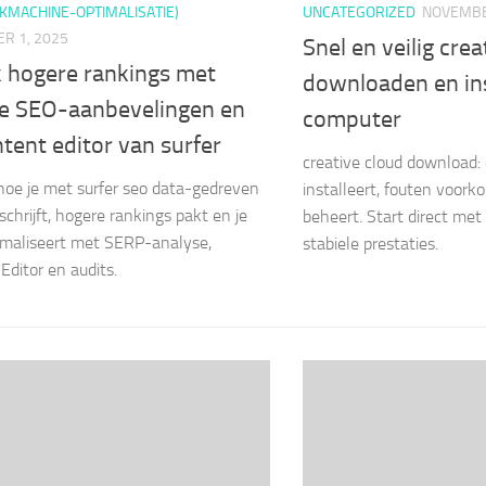
KMACHINE-OPTIMALISATIE)
UNCATEGORIZED
NOVEMBE
R 1, 2025
Snel en veilig crea
k hogere rankings met
downloaden en ins
e SEO-aanbevelingen en
computer
tent editor van surfer
creative cloud download: 
oe je met surfer seo data-gedreven
installeert, fouten voork
schrijft, hogere rankings pakt en je
beheert. Start direct met 
imaliseert met SERP-analyse,
stabiele prestaties.
Editor en audits.