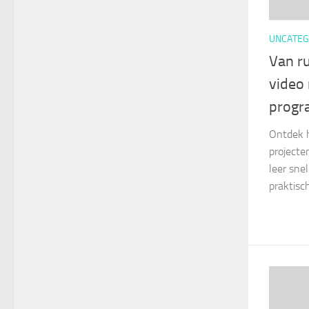
UNCATEG
Van r
video 
prog
Ontdek h
projecten
leer sne
praktisch