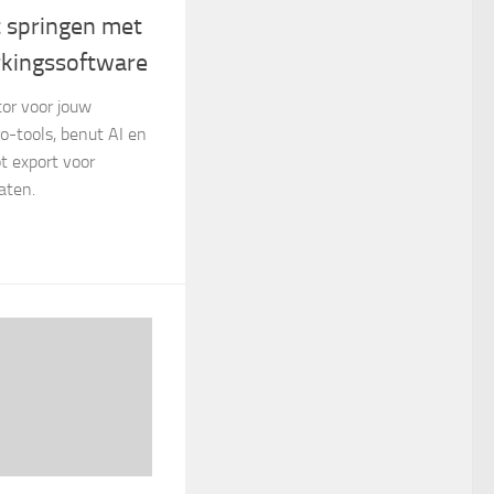
it springen met
kingssoftware
tor voor jouw
ro-tools, benut AI en
ot export voor
aten.