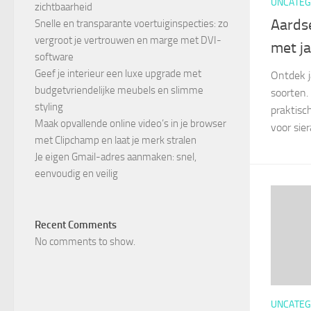
UNCATEG
zichtbaarheid
Aardse
Snelle en transparante voertuiginspecties: zo
vergroot je vertrouwen en marge met DVI-
met ja
software
Geef je interieur een luxe upgrade met
Ontdek j
budgetvriendelijke meubels en slimme
soorten.
styling
praktisc
Maak opvallende online video’s in je browser
voor sie
met Clipchamp en laat je merk stralen
Je eigen Gmail-adres aanmaken: snel,
eenvoudig en veilig
Recent Comments
No comments to show.
UNCATEG