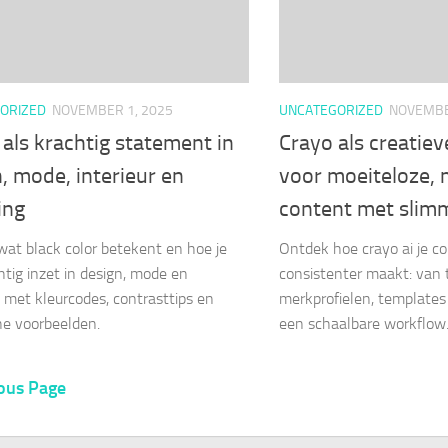
ORIZED
NOVEMBER 1, 2025
UNCATEGORIZED
NOVEMBE
als krachtig statement in
Crayo als creatiev
, mode, interieur en
voor moeiteloze,
ing
content met slim
at black color betekent en hoe je
Ontdek hoe crayo ai je co
htig inzet in design, mode en
consistenter maakt: van 
r, met kleurcodes, contrasttips en
merkprofielen, templates 
he voorbeelden.
een schaalbare workflow
ous Page