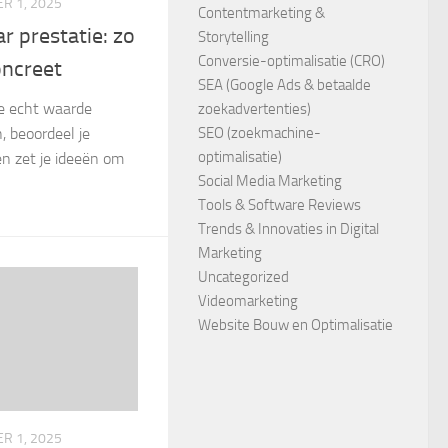
R 1, 2025
Contentmarketing &
r prestatie: zo
Storytelling
Conversie-optimalisatie (CRO)
oncreet
SEA (Google Ads & betaalde
e echt waarde
zoekadvertenties)
, beoordeel je
SEO (zoekmachine-
optimalisatie)
en zet je ideeën om
Social Media Marketing
Tools & Software Reviews
Trends & Innovaties in Digital
Marketing
Uncategorized
Videomarketing
Website Bouw en Optimalisatie
R 1, 2025